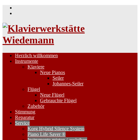
Skip
to
content
Herzlich willkommen
Instrumente
Klaviere
Neue Pianos
Seiler
Johannes-Seiler
Flügel
Neue Flügel
Gebrauchte Flügel
Zubehör
Stimmung
Reparatur
Service
Korg Hybrid Silence System
Piano Life Saver ®
Instrumente mieten / ausleihen