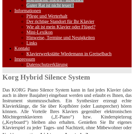
Guter Rat ist nicht teuer !
Informationen
Pflege und Werterhalt
Der richtige Standort für Ihr Klavier
Wie alt ist mein Klavier oder Flügel?
Mini-Lexikon
Hinweise, Termine und Neuigkeiten
Links
Kontakt
Klavierwerkstätte Wiedemann in Greiselbach
Impressum
Datenschutzerklärung
Korg Hybrid Silence System
Das KORG Piano Silence System kann in fast jedes Klavier (also
auch in ältere Baujahre) eingebaut werden und erlaubt es Ihnen, das
Instrument stummzuschalten. Ein Synthesizer erzeugt echte
Klavierklänge, die Sie über Kopfhörer (oder Lautsprecher) hören
können. Alle Vorteile Ihres Klaviers gegenüber elektronischen
Möchtegernklavieren („E-Piano“) bzw. Kinderspielzeug
(„Keyboard“) bleiben also erhalten. Genießen Sie Ihr eigenes
Klavierspiel zu jeder Tages- und Nachtzeit, ohne Mitbewohner oder