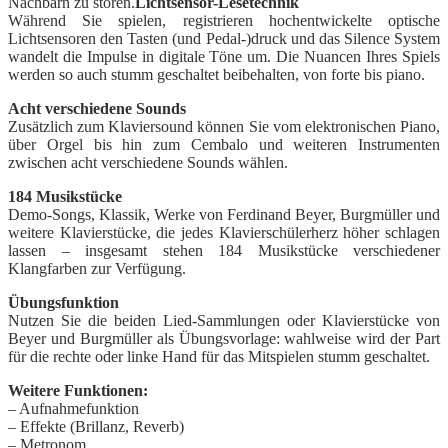
Nachbarn zu stören.
Lichtsensor-Lesetechnik
Während Sie spielen, registrieren hochentwickelte optische
Lichtsensoren den Tasten (und Pedal-)druck und das Silence System
wandelt die Impulse in digitale Töne um. Die Nuancen Ihres Spiels
werden so auch stumm geschaltet beibehalten, von forte bis piano.
Acht verschiedene Sounds
Zusätzlich zum Klaviersound können Sie vom elektronischen Piano,
über Orgel bis hin zum Cembalo und weiteren Instrumenten
zwischen acht verschiedene Sounds wählen.
184 Musikstücke
Demo-Songs, Klassik, Werke von Ferdinand Beyer, Burgmüller und
weitere Klavierstücke, die jedes Klavierschülerherz höher schlagen
lassen – insgesamt stehen 184 Musikstücke verschiedener
Klangfarben zur Verfügung.
Übungsfunktion
Nutzen Sie die beiden Lied-Sammlungen oder Klavierstücke von
Beyer und Burgmüller als Übungsvorlage: wahlweise wird der Part
für die rechte oder linke Hand für das Mitspielen stumm geschaltet.
Weitere Funktionen:
– Aufnahmefunktion
– Effekte (Brillanz, Reverb)
– Metronom