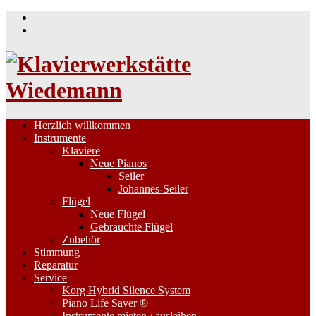
Skip
to
content
Herzlich willkommen
Instrumente
Klaviere
Neue Pianos
Seiler
Johannes-Seiler
Flügel
Neue Flügel
Gebrauchte Flügel
Zubehör
Stimmung
Reparatur
Service
Korg Hybrid Silence System
Piano Life Saver ®
Instrumente mieten / ausleihen