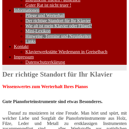
Guter Rat ist nicht teuer !
Informationen
Pflege und Werterhalt
Der richtige Standort für Ihr Klavier
Wie alt ist mein Klavier oder Flügel?
Mini-Lexikon
Hinweise, Termine und Neuigkeiten
Links
Kontakt
Klavierwerkstätte Wiedemann in Greiselbach
Impressum
Datenschutzerklärung
Der richtige Standort für Ihr Klavier
Wissenswertes zum Werterhalt Ihres Pianos
Gute Pianoforteinstrumente sind etwas Besonderes.
Darauf zu musizieren ist eine Freude. Man hört und spürt, mit
welcher Liebe und Sorgfalt die Pianoforteinstrumente aus Holz,
Filze, Leder und Metall zu erstklassigen Instrumenten
zusammengefügt sind – alles Werkstoffe aus natürlichen