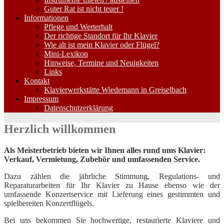
Guter Rat ist nicht teuer !
Informationen
Pflege und Werterhalt
Der richtige Standort für Ihr Klavier
Wie alt ist mein Klavier oder Flügel?
Mini-Lexikon
Hinweise, Termine und Neuigkeiten
Links
Kontakt
Klavierwerkstätte Wiedemann in Greiselbach
Impressum
Datenschutzerklärung
Herzlich willkommen
Als Meisterbetrieb bieten wir Ihnen alles rund ums Klavier:
Verkauf, Vermietung, Zubehör und umfassenden Service.
Dazu zählen die jährliche Stimmung, Regulations- und
Reparaturarbeiten für Ihr Klavier zu Hause ebenso wie der
umfassende Konzertservice mit Lieferung eines gestimmten und
spielbereiten Konzertflügels.
Bei uns bekommen Sie hochwertige, restaurierte Klaviere und