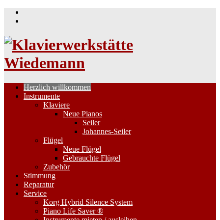
Skip
to
content
Herzlich willkommen
Instrumente
Klaviere
Neue Pianos
Seiler
Johannes-Seiler
Flügel
Neue Flügel
Gebrauchte Flügel
Zubehör
Stimmung
Reparatur
Service
Korg Hybrid Silence System
Piano Life Saver ®
Instrumente mieten / ausleihen